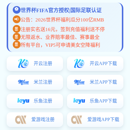
MK体育登录入口 · 值得信赖的体育数
据平台
MK体育登录入口 专注于构建一个以赛事内容、数据服务与
智能分析为核心的数字生态平台，聚焦全球体育用户的实时