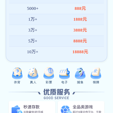
所有服务均基于合规化机制运营，平台数据透明、交
易流程规范，长期致力于构建高可信度生态系统，持
续服务全球数百万用户，树立良好品牌形象。
多语言，多区域
支持多语种界面与主流货币结算方式，MK体育登录
入口 已服务覆盖东南亚、欧洲、中东等重点市场，具
备全球运营与本地适配的服务能力。