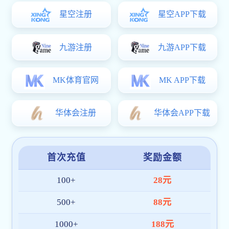
信息与多终端互动体验。平台以稳定技术架构和合规体系赢
得市场认可，深受mk体育(中国)官方网站-mksports用户喜
爱。
技术驱动，性能优先
平台采用自研系统架构，持续优化加载速度与数据传
输流程，通过部署全球 CDN 加速节点，实现不同地
区高速访问与高并发下的稳定运行，全面提升用户操
作流畅度。
以信任构建口碑