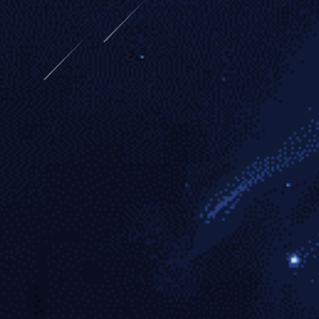
2、SGA作
谈到SGA，他无疑是
还具备出色的视野和判
得游刃有余。
此外，他在关键时刻
秀的领袖不仅要能够自
为队友创造机会，通
最后，SGA还拥有良
地发挥，也影响着整
提升比赛表现。
3、为队友
对于一名控球后卫而言