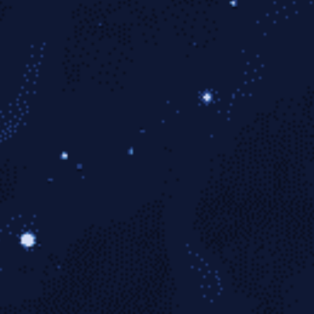
为核心球员
雷霆阵中的绝对核心。作为一名年轻而富有潜力的后卫，他不仅
断能力。SGA可以迅速评估场上的局势，并根据需要作出相应
经常能够挺身而出，无论是决定性的投篮还是组织进攻，都显示
我得分，更要懂得如何激励和带动身边的人，而SGA正是这样
过巧妙传球帮助他们找到最好的投篮位置。
好的心理素质，在压力较大的情况下依然能够保持冷静。这种能
个团队。当其他队员看到他从容不迫地处理困难情况时，他们也
创造机会
，为队友创造机会是一项必不可少的重要技能。SGA恰恰具备