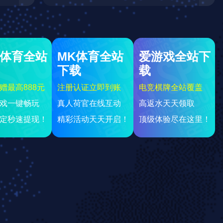
A的领导能力、他如何
人能力往往难以取得胜
好的配合和默契，使得
进攻策略，比如利用挡
方防守的难度，迫使对
盯人，使得很多对手难
能保持竞争优势，为赢