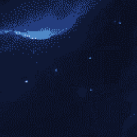
S将来随着经验积累与
这样的状态，并进一步
的新篇章。同时，如
总结：
综上所述，通过布克对
力以及未来发展的希
故事中的重要组成部
随着赛季的发展，我
通过不断努力，一定