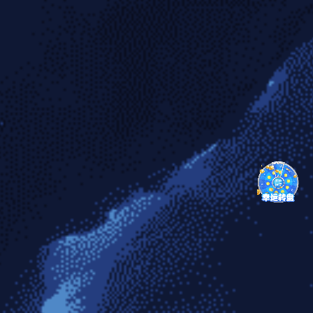
拥有卓越的个人技术，
决策，这让他在场上显
出了他的担当。一位优
一种球员。他常常主动
力不仅帮助他自己更好
会受到鼓舞，从而共同
这种能力，他善于利用