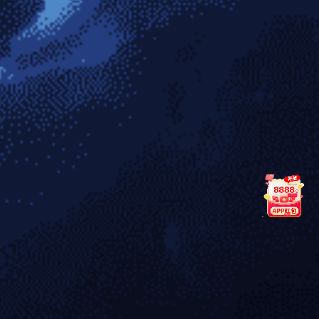
后的传导，将篮球送到最
 teammates
何时该移动何时该接
简单地依赖身体素质，
高效且聪明的方法，使
的发展潜力。如果这支
盟乃至整个NBA中的