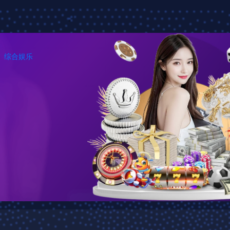
全天更新 ·
M
同步
无论您身在何处，
MK体育登
定的观赛体验。
下载客户端
网页