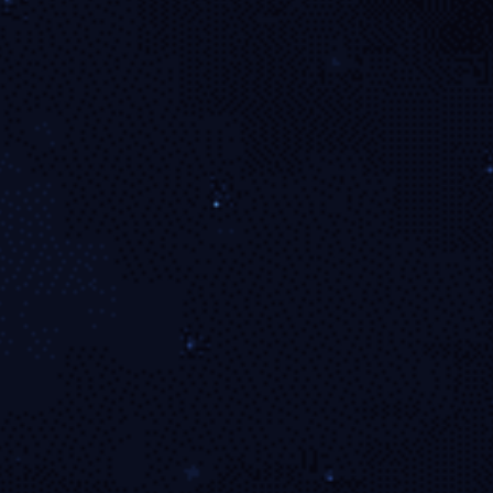
下一篇：
廷伯首次与球队合练欧冠决赛复出
4
纳达尔回应竞选皇马主席传闻
称这并
2026-06-29
推荐