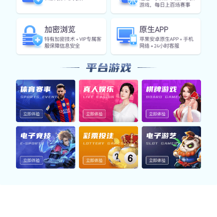
同时也对整个团队士气产生了一定程度的冲击。
2、球队整体战术调整
小迈克尔·布朗的受伤迫使球队必须重新审视其战术布
局。作为核心球员之一，他在进攻端扮演着重要角
色。在他的缺阵期间，教练组需要迅速找到合适的方
法来填补这个空缺，从而有效地维持球队竞争力。
通常情况下，当核心球员受伤时，球队会采取不同的
战术策略，比如增加外围投射或通过内线突破来寻找
得分机会。但这些调整是否能够顺利实施，将很大程
度上依赖于其他队员能否迅速适应新的角色。如果替
补球员不能很好地融入新战术，那么球队将面临更大
的困境。
此外，长时间没有小迈克尔·布朗参与训练和比赛，也