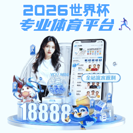
注册入口
全天更新 ·
MK体育登录入
口
赛事实时同步
无论您身在何处，
MK体育登录入口APP
为您带来高
速、高清、稳定的观赛体验。
下载客户端
网页端访问