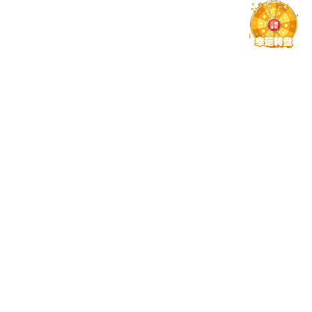
可能导致他与队友之间的配合生疏。在这种情况下，
即便他复出后，也需要一定时间才能再次找到最佳状
态，这对于整个赛季来说都是一个隐患。
3、替补球员发挥的重要性
为了应对小迈克尔·布朗因伤带来的挑战，替补球员肩
负起了更为重要的使命。在他的缺阵期间，替补阵容
将成为检验球队深度和韧性的关键。是否有能力顶替
主力的位置，将直接影响到整个团队在接下来赛事中
的竞争力。
一些原本处于边缘位置的球员因此获得了展示自己的
机会，他们需要迅速提升自身竞技状态，并适应主力
所留下的位置。不少年轻替补将在实际比赛中接受考
验，而这也是他们证明自己实力与价值的重要时刻。